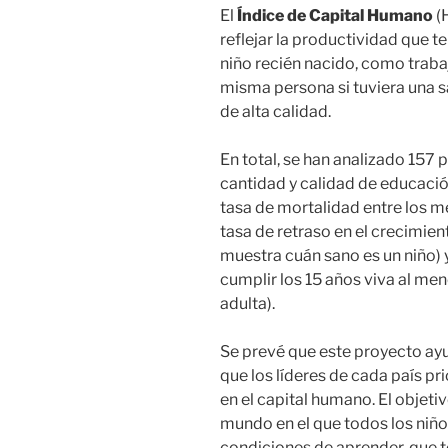
El
Índice de Capital Humano
(H
reflejar la productividad que t
niño recién nacido, como traba
misma persona si tuviera una 
de alta calidad.
En total, se han analizado 157 
cantidad y calidad de educación
tasa de mortalidad entre los m
tasa de retraso en el crecimie
muestra cuán sano es un niño) y
cumplir los 15 años viva al me
adulta).
Se prevé que este proyecto ayu
que los líderes de cada país pr
en el capital humano. El objet
mundo en el que todos los niños
condiciones de aprender, que t