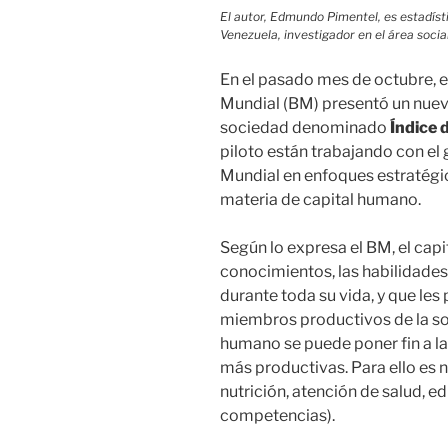
El autor, Edmundo Pimentel, es estadíst
Venezuela, investigador en el área socia
En el pasado mes de octubre, en 
Mundial (BM) presentó un nuev
sociedad denominado
Índice 
piloto están trabajando con el
Mundial en enfoques estratégi
materia de capital humano.
Según lo expresa el BM, el cap
conocimientos, las habilidades
durante toda su vida, y que les
miembros productivos de la soc
humano se puede poner fin a l
más productivas. Para ello es n
nutrición, atención de salud, e
competencias).