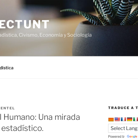
ECTUNT
adística, Civismo, Economía y Sociología
dística
TRADUCE A T
MENTEL
tal Humano: Una mirada
 estadístico.
Powered by