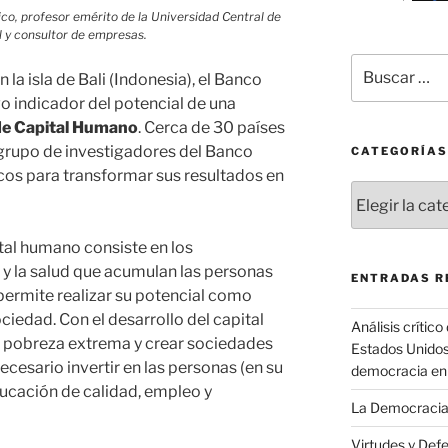
ico, profesor emérito de la Universidad Central de
l y consultor de empresas.
Buscar
la isla de Bali (Indonesia), el Banco
por:
o indicador del potencial de una
de Capital Humano
. Cerca de 30 países
 grupo de investigadores del Banco
CATEGORÍAS
cos para transformar sus resultados en
Categorías
ital humano consiste en los
 y la salud que acumulan las personas
ENTRADAS R
 permite realizar su potencial como
iedad. Con el desarrollo del capital
Análisis crítico
a pobreza extrema y crear sociedades
Estados Unidos 
ecesario invertir en las personas (en su
democracia en
ducación de calidad, empleo y
La Democracia
Virtudes y Def