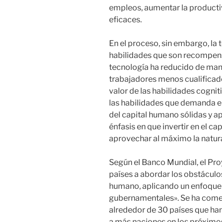
empleos, aumentar la productiv
eficaces.
En el proceso, sin embargo, la
habilidades que son recompens
tecnología ha reducido de ma
trabajadores menos cualifica
valor de las habilidades cognit
las habilidades que demanda e
del capital humano sólidas y a
énfasis en que invertir en el c
aprovechar al máximo la natura
Según el Banco Mundial, el Pr
países a abordar los obstáculo
humano, aplicando un enfoque 
gubernamentales». Se ha comen
alrededor de 30 países que han 
a más naciones en los próximo