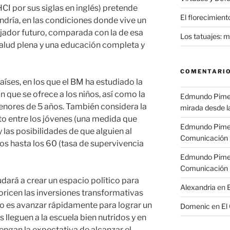
CI por sus siglas en inglés) pretende
El florecimiento
endría, en las condiciones donde vive un
jador futuro, comparada con la de esa
Los tatuajes: 
salud plena y una educación completa y
COMENTARIO
países, en los que el BM ha estudiado la
 que se ofrece a los niños, así como la
Edmundo Pime
enores de 5 años. También considera la
mirada desde l
nto entre los jóvenes (una medida que
Edmundo Pime
 las posibilidades de que alguien al
Comunicación
nos hasta los 60 (tasa de supervivencia
Edmundo Pime
Comunicación
dará a crear un espacio político para
Alexandria
en
ioricen las inversiones transformativas
ivo es avanzar rápidamente para lograr un
Domenic
en
El
 lleguen a la escuela bien nutridos y en
engan la expectativa de alcanzar el