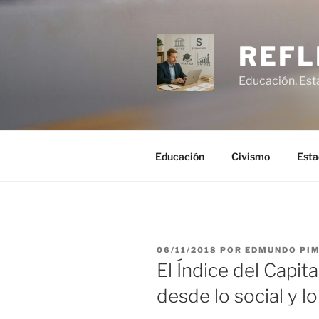
Saltar
al
contenido
REFL
Educación, Est
Educación
Civismo
Esta
PUBLICADO
06/11/2018
POR
EDMUNDO PI
EL
El Índice del Capi
desde lo social y lo