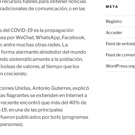
e recursos fiables para obtener noticias
META
tradicionales de comunicación, o en las
Registro
s del COVID-19 es la propagación
Acceder
ya sea por WeChat, WhatsApp, Facebook,
Feed de entrad
, entre muchas otras redes. La
e forma alarmante alrededor del mundo
Feed de comen
do sistemáticamente a la población,
WordPress.org
olsas de valores, al tiempo que los
n creciendo.
aciones Unidas, Antonio Guterres, explicó
s flagrantes se extienden en Internet a
is reciente encontró que más del 40% de
19, en una de las principales
, fueron publicados por bots (programas
personas).