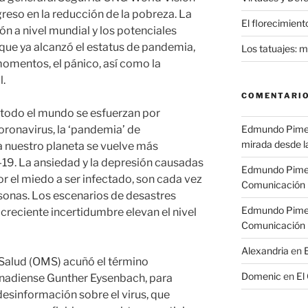
reso en la reducción de la pobreza. La
El florecimiento
ión a nivel mundial y los potenciales
 que ya alcanzó el estatus de pandemia,
Los tatuajes: 
momentos, el pánico, así como la
l.
COMENTARIO
e todo el mundo se esfuerzan por
oronavirus, la ‘pandemia’ de
Edmundo Pime
mirada desde l
 nuestro planeta se vuelve más
19. La ansiedad y la depresión causadas
Edmundo Pime
 el miedo a ser infectado, son cada vez
Comunicación
onas. Los escenarios de desastres
Edmundo Pime
 creciente incertidumbre elevan el nivel
Comunicación
Alexandria
en
 Salud (OMS) acuñó el término
Domenic
en
El
anadiense Gunther Eysenbach, para
desinformación sobre el virus, que