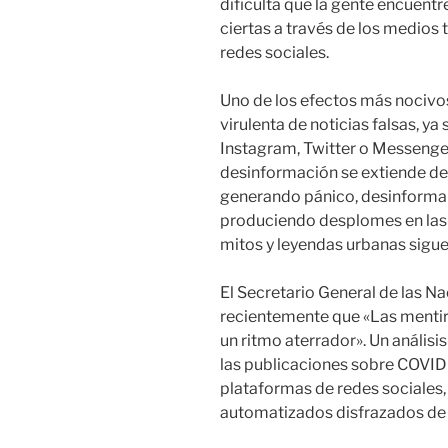
dificulta que la gente encuentr
ciertas a través de los medios 
redes sociales.
Uno de los efectos más nocivo
virulenta de noticias falsas, 
Instagram, Twitter o Messenger
desinformación se extiende d
generando pánico, desinforman
produciendo desplomes en las b
mitos y leyendas urbanas sigue
El Secretario General de las N
recientemente que «Las mentira
un ritmo aterrador». Un anális
las publicaciones sobre COVID-
plataformas de redes sociales
automatizados disfrazados de 