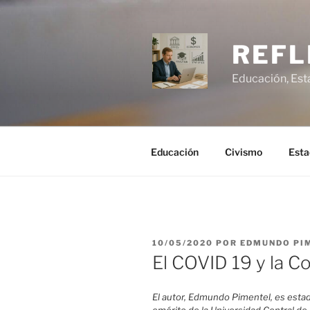
Saltar
al
contenido
REFL
Educación, Est
Educación
Civismo
Esta
PUBLICADO
10/05/2020
POR
EDMUNDO PI
EL
El COVID 19 y la 
El autor, Edmundo Pimentel, es estadí