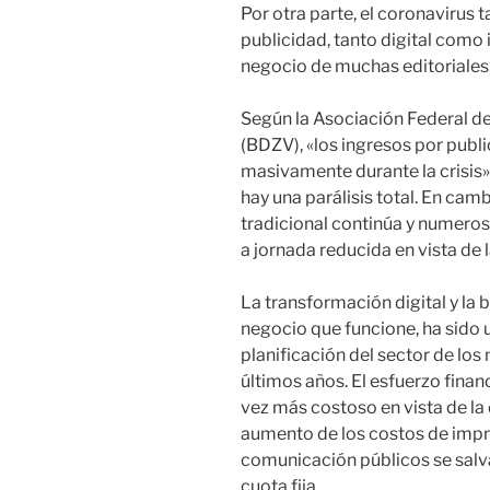
Por otra parte, el coronavirus 
publicidad, tanto digital como 
negocio de muchas editoriales,
Según la Asociación Federal de
(BDZV), «los ingresos por pub
masivamente durante la crisis».
hay una parálisis total. En camb
tradicional continúa y numerosa
a jornada reducida en vista de 
La transformación digital y l
negocio que funcione, ha sido 
planificación del sector de lo
últimos años. El esfuerzo fina
vez más costoso en vista de la 
aumento de los costos de impre
comunicación públicos se salva
cuota fija.