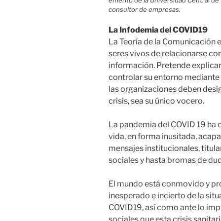
emérito de la Universidad Central de 
consultor de empresas.
La Infodemia del COVID19
La Teoría de la Comunicación e
seres vivos de relacionarse co
información. Pretende explic
controlar su entorno mediante e
las organizaciones deben desig
crisis, sea su único vocero.
La pandemia del COVID 19 ha c
vida, en forma inusitada, acap
mensajes institucionales, titul
sociales y hasta bromas de du
El mundo está conmovido y pro
inesperado e incierto de la si
COVID19, así como ante lo imp
sociales que esta crisis sanita