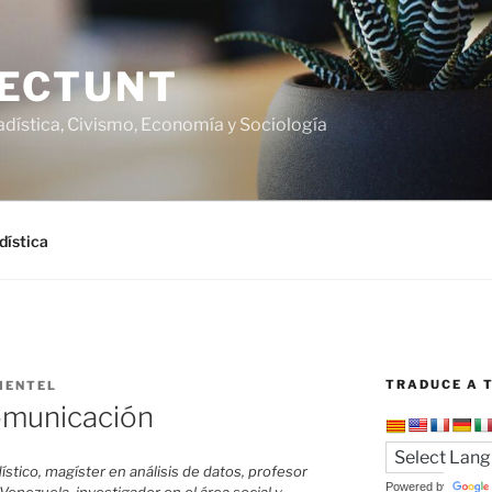
ECTUNT
adística, Civismo, Economía y Sociología
dística
TRADUCE A T
MENTEL
Comunicación
stico, magíster en análisis de datos, profesor
Powered by