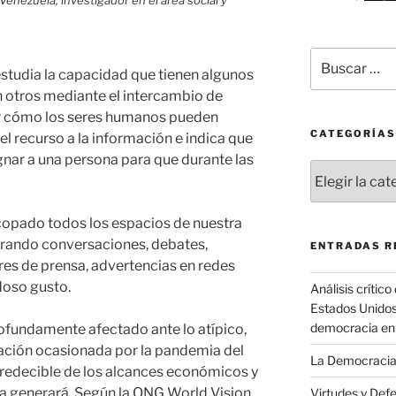
Venezuela, investigador en el área social y
Buscar
studia la capacidad que tienen algunos
por:
n otros mediante el intercambio de
ar cómo los seres humanos pueden
CATEGORÍAS
l recurso a la información e indica que
nar a una persona para que durante las
Categorías
opado todos los espacios de nuestra
arando conversaciones, debates,
ENTRADAS R
ares de prensa, advertencias en redes
doso gusto.
Análisis crítico
Estados Unidos 
democracia en
fundamente afectado ante lo atípico,
tuación ocasionada por la pandemia del
La Democracia
redecible de los alcances económicos y
ria generará. Según la ONG World Vision
Virtudes y Def