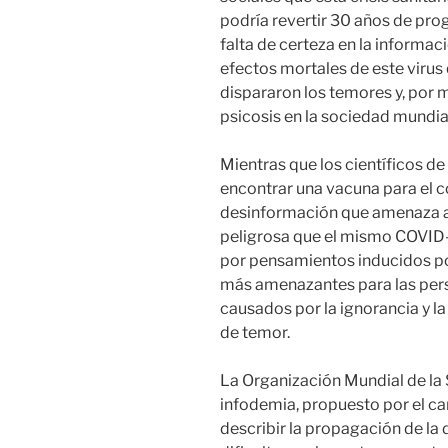
podría revertir 30 años de prog
falta de certeza en la informac
efectos mortales de este virus
dispararon los temores y, por 
psicosis en la sociedad mundia
Mientras que los científicos d
encontrar una vacuna para el c
desinformación que amenaza a
peligrosa que el mismo COVID-
por pensamientos inducidos por
más amenazantes para las pers
causados por la ignorancia y la
de temor.
La Organización Mundial de la
infodemia, propuesto por el c
describir la propagación de la 