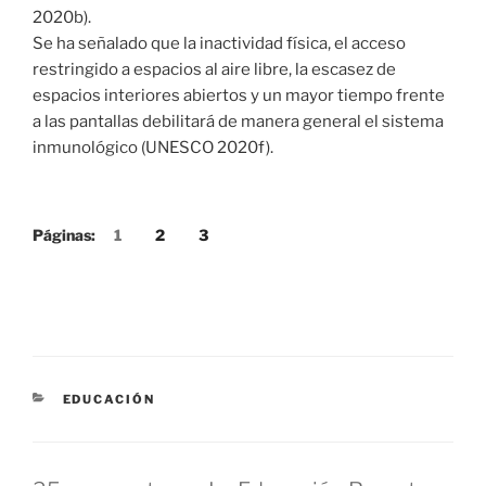
2020b).
Se ha señalado que la inactividad física, el acceso
restringido a espacios al aire libre, la escasez de
espacios interiores abiertos y un mayor tiempo frente
a las pantallas debilitará de manera general el sistema
inmunológico (UNESCO 2020f).
Páginas:
1
2
3
CATEGORÍAS
EDUCACIÓN