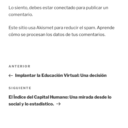
Lo siento, debes estar
conectado
para publicar un
comentario.
Este sitio usa Akismet para reducir el spam.
Aprende
cómo se procesan los datos de tus comentarios.
Navegación
Entrada
ANTERIOR
de
anterior:
Implantar la Educación Virtual: Una decisión
entradas
Siguiente
SIGUIENTE
entrada
El Índice del Capital Humano: Una mirada desde lo
social y lo estadístico.