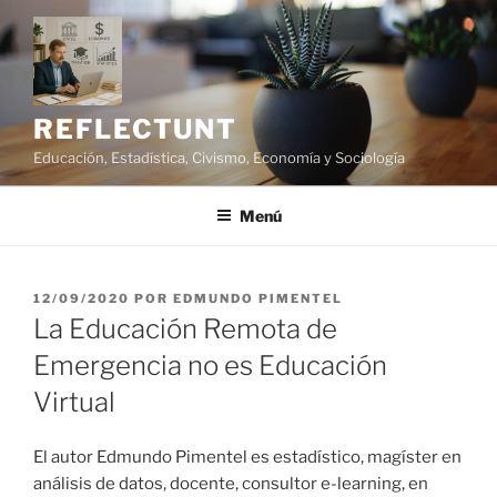
Saltar
al
contenido
REFLECTUNT
Educación, Estadística, Civismo, Economía y Sociología
Menú
PUBLICADO
12/09/2020
POR
EDMUNDO PIMENTEL
EL
La Educación Remota de
Emergencia no es Educación
Virtual
El autor Edmundo Pimentel es estadístico, magíster en
análisis de datos, docente, consultor e-learning, en