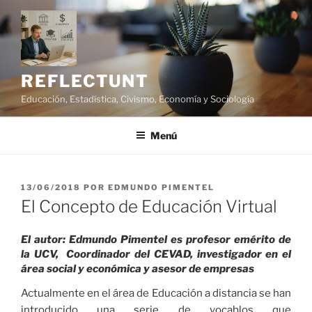
Saltar
al
contenido
REFLECTUNT
Educación, Estadística, Civismo, Economía y Sociología
Menú
PUBLICADO
13/06/2018
POR
EDMUNDO PIMENTEL
EL
El Concepto de Educación Virtual
El autor: Edmundo Pimentel es profesor emérito de
la UCV, Coordinador del CEVAD, investigador en el
área social y económica y asesor de empresas
Actualmente en el área de Educación a distancia se han
introducido una serie de vocablos que