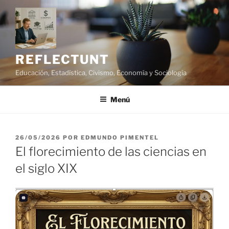
Saltar
al
contenido
REFLECTUNT
Educación, Estadística, Civismo, Economía y Sociología
Menú
PUBLICADO
26/05/2026
POR
EDMUNDO PIMENTEL
EL
El florecimiento de las ciencias en
el siglo XIX